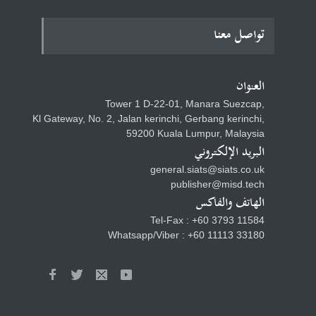
مجلة الإعلام والعلوم
تواصل معنا
الاجتماعية للأبحاث
التخصصية
العنوان
Tower 1 D-22-01, Manara Suezcap,
المجلة الدولية للعلوم الطبيعية
Kl Gateway, No. 2, Jalan kerinchi, Gerbang kerinchi,
وتكنولوجيا النانو
59200 Kuala Lumpur, Malaysia
البريد الإلكتروني
general.siats@siats.co.uk
publisher@misd.tech
الهاتف والفاكس
مجلة الدراسات الإسلامية
والفكر للأبحاث التخصصية
Tel-Fax : +60 3793 11584
Whatsapp/Viber : +60 11113 33180
مجلة أصول الشريعة للأبحاث
التخصصية