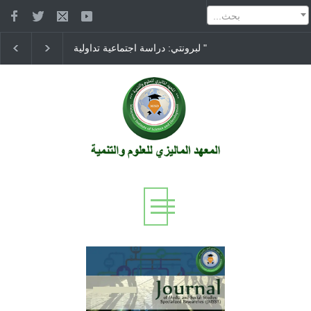
...بحث
مهيمن في "مرتفعات ويذرينج" لبرونتي: دراسة اجتماعية تداولية